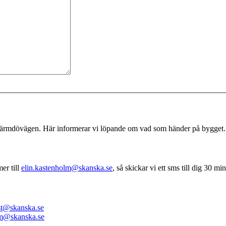
 Värmdövägen. Här informerar vi löpande om vad som händer på bygget.
er till
elin.kastenholm@skanska.se
, så skickar vi ett sms till dig 30 m
ist@skanska.se
lm@skanska.se