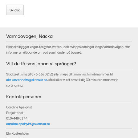
Värmdövägen, Nacka
Skanska bygger vägar, torgytor, vatten- och avloppsledningar längs Värmdövägen. Här
informerar vi löpande om vad som händer på bygget.
Vill du få sms innan vi spränger?
Skicka ett sms till 073-336 02 52 eller mejla ditt namn och mobilnummer till
elin.kastenholm@skanska.se
, så skickar vi ett sms till dig 30 minuter innan varje
sprängning.
Kontaktpersoner
Caroline Apelqvist
Projektchef
010-448 01 44
caroline.apelqvist@skanska.se
Elin Kastenholm